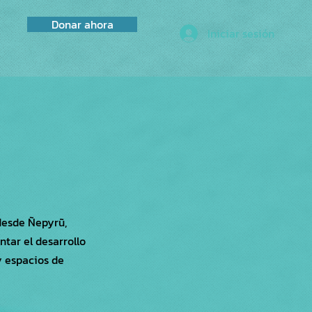
Donar ahora
Iniciar sesión
desde Ñepyrũ,
tar el desarrollo
y espacios de