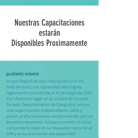
Nuestras Capacitaciones
estarán
Disponibles Proximamente
QUIÉNES SOMOS
Grupo Ñepyrũ es una Asociación Civil sin
fines de lucro, con capacidad restringida,
legalmente constituida el 10 de mayo de 2010.
Con domicilio legal en la ciudad de Coronel
Oviedo, Departamento de Caaguazú, somos
una organización independiente, laica y
plural, profundamente comprometida con los
Derechos Humanos. Actuamos como un actor
comunitario clave en la respuesta nacional al
VIH y en la promoción del desarrollo