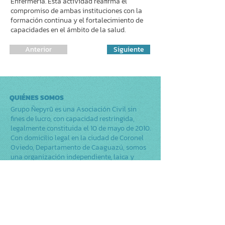
Enfermería. Esta actividad reafirma el
compromiso de ambas instituciones con la
formación continua y el fortalecimiento de
capacidades en el ámbito de la salud.
Anterior
Siguiente
QUIÉNES SOMOS
Grupo Ñepyrũ es una Asociación Civil sin
fines de lucro, con capacidad restringida,
legalmente constituida el 10 de mayo de 2010.
Con domicilio legal en la ciudad de Coronel
Oviedo, Departamento de Caaguazú, somos
una organización independiente, laica y
plural, profundamente comprometida con los
Derechos Humanos. Actuamos como un actor
comunitario clave en la respuesta nacional al
VIH y en la promoción del desarrollo
inclusivo y sostenible en Paraguay.
Trabajamos desde y para la comunidad, con
un enfoque de proximidad para llegar a