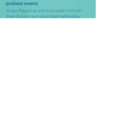
QUIÉNES SOMOS
Grupo Ñepyrũ es una Asociación Civil sin
fines de lucro, con capacidad restringida,
legalmente constituida el 10 de mayo de 2010.
Con domicilio legal en la ciudad de Coronel
Oviedo, Departamento de Caaguazú, somos
una organización independiente, laica y
plural, profundamente comprometida con los
Derechos Humanos. Actuamos como un actor
comunitario clave en la respuesta nacional al
VIH y en la promoción del desarrollo
inclusivo y sostenible en Paraguay.
Trabajamos desde y para la comunidad, con
un enfoque de proximidad para llegar a
poblaciones que el sistema formal no
alcanza.
FACEBOOK
INSTAGRAM
CONTACTO
Calle Marcelino Machuca – Barrio Azucena N°
1574
Coronel Oviedo – Paraguay