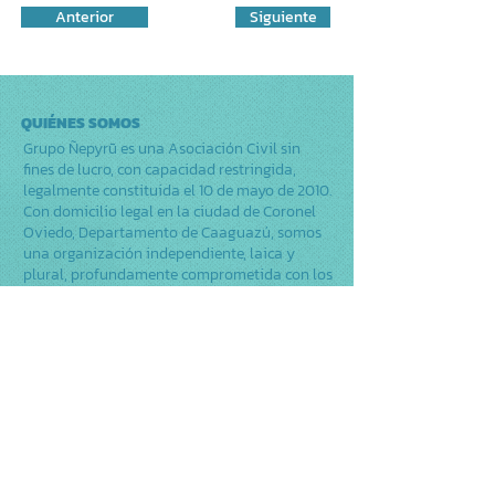
Anterior
Siguiente
QUIÉNES SOMOS
Grupo Ñepyrũ es una Asociación Civil sin
fines de lucro, con capacidad restringida,
legalmente constituida el 10 de mayo de 2010.
Con domicilio legal en la ciudad de Coronel
Oviedo, Departamento de Caaguazú, somos
una organización independiente, laica y
plural, profundamente comprometida con los
Derechos Humanos. Actuamos como un actor
comunitario clave en la respuesta nacional al
VIH y en la promoción del desarrollo
inclusivo y sostenible en Paraguay.
Trabajamos desde y para la comunidad, con
un enfoque de proximidad para llegar a
poblaciones que el sistema formal no
alcanza.
FACEBOOK