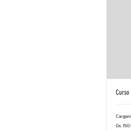
Curso 
Cargand
150.000
Gs. 150
guaraníes
paraguayo