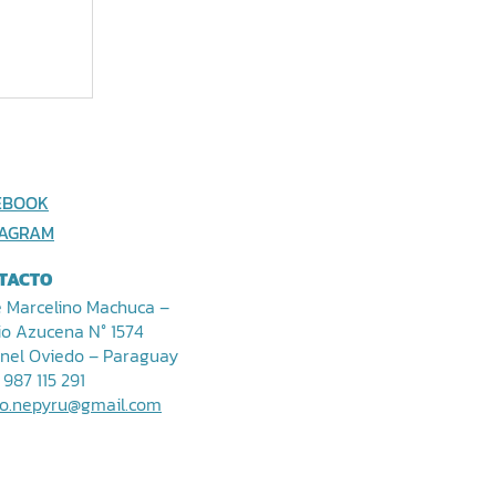
EBOOK
TAGRAM
TACTO
e Marcelino Machuca –
io Azucena N° 1574
nel Oviedo – Paraguay
 987 115 291
o.nepyru@gmail.com