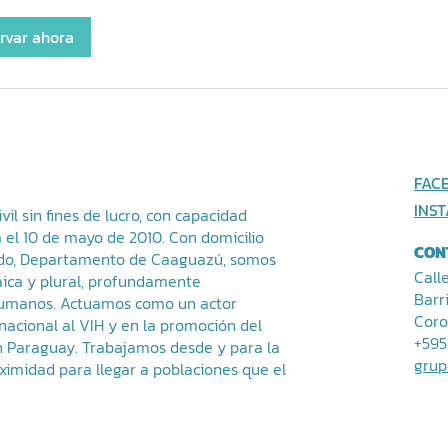
rvar ahora
FAC
INS
il sin fines de lucro, con capacidad
a el 10 de mayo de 2010. Con domicilio
CON
iedo, Departamento de Caaguazú, somos
Call
aica y plural, profundamente
Barr
umanos. Actuamos como un actor
Coro
nacional al VIH y en la promoción del
+595
en Paraguay. Trabajamos desde y para la
grup
imidad para llegar a poblaciones que el