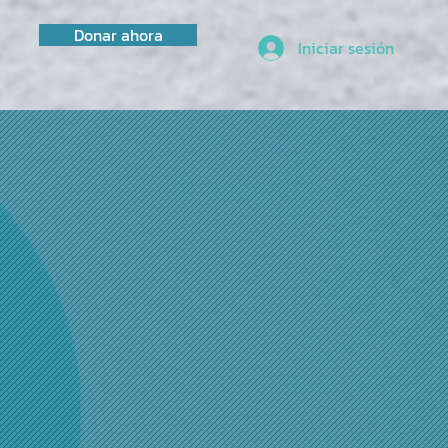
Donar ahora
Iniciar sesión
lud,
nidad