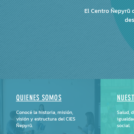
El Centro Ñepyrũ 
des
QUIENES SOMOS
NUES
Conocé la historia, misión,
Salud, 
visión y estructura del CIES
igualda
Ñepyrũ.
social.