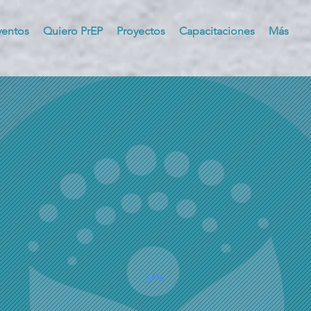
ventos
Quiero PrEP
Proyectos
Capacitaciones
Más
struyendo sa
chos y comu