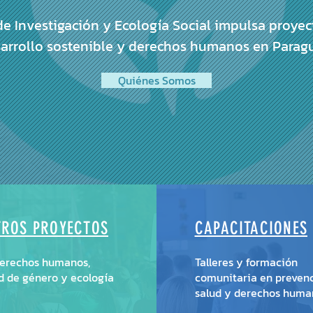
de Investigación y Ecología Social impulsa proyec
arrollo sostenible y derechos humanos en Parag
Quiénes Somos
TROS PROYECTOS
CAPACITACIONES
derechos humanos,
Talleres y formación
d de género y ecología
comunitaria en prevenc
salud y derechos huma