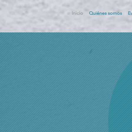
Inicio
Quiénes somos
E
Con
dere